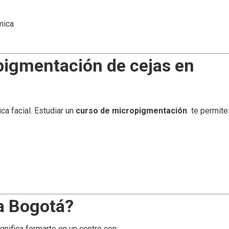
mica
pigmentación de cejas en
a facial. Estudiar un
curso de micropigmentación
te permite
a Bogotá?
gnifica formarte en un centro con: