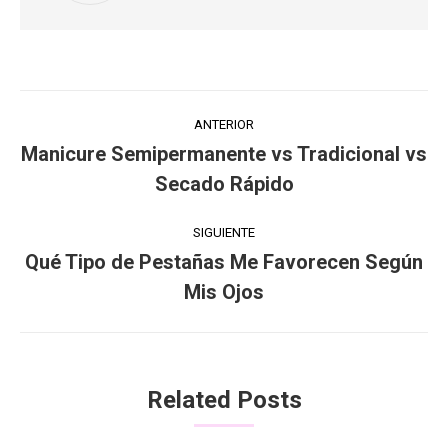
Navegación
ANTERIOR
entre
Manicure Semipermanente vs Tradicional vs
Publicación
Secado Rápido
publicaciones
anterior:
SIGUIENTE
Qué Tipo de Pestañas Me Favorecen Según
Publicación
Mis Ojos
siguiente:
Related Posts