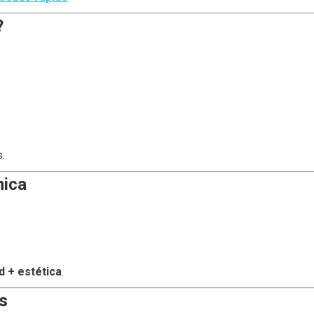
?
.
nica
d + estética
.
s